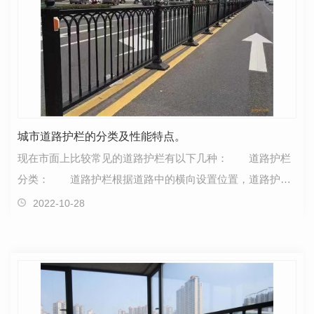
城市道路护栏的分类及性能特点。
现在市面上比较常见的道路护栏有以下几种： 道路护栏
分类： 道路护栏根据道路中的横向设置位置，道路护栏
可分为..分隔带护栏、机非隔离护栏、人行道隔离护栏…
2022-10-28