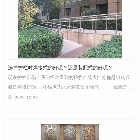
选择护栏时焊接式的好呢？还是装配式的好呢？
现在护栏市场上我们经常看到的护栏产品大部分都是组装或
者是焊接好的，..小编就为大家解答这个疑惑。 组装护栏
与焊接护栏的区别： 区别一：组装就是货物以零…
2022-10-28